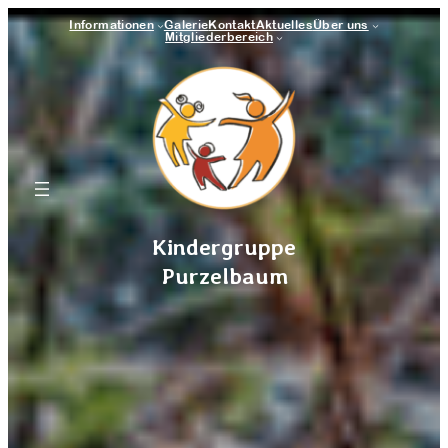
Zum
Inhalt
Informationen
Galerie
Kontakt
Aktuelles
Über uns
springen
Mitgliederbereich
Kindergruppe
Purzelbaum